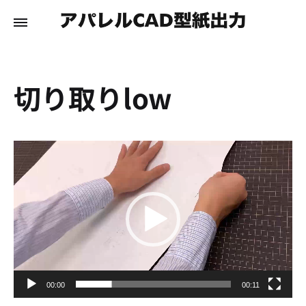
切り取りlow
動
画
プ
レ
ー
ヤ
ー
00:00
00:11